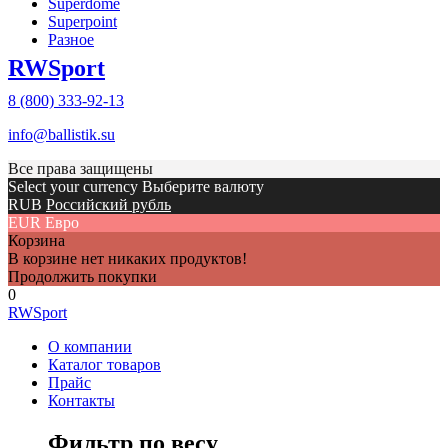
Superdome
Superpoint
Разное
RWSport
8 (800) 333-92-13
info@ballistik.su
Все права защищены
Select your currency Выберите валюту
RUB
Российский рубль
EUR
Евро
Корзина
В корзине нет никаких продуктов!
Продолжить покупки
0
RWSpоrt
О компании
Каталог товаров
Прайс
Контакты
Фильтр по весу